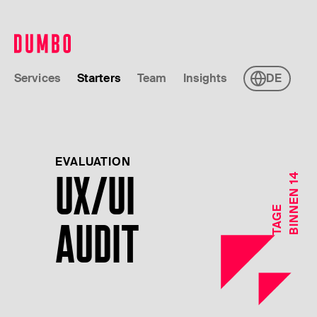
Services
Starters
Team
Insights
DE
EVALUATION
UX/UI
B
I
N
E
N
1
4
T
A
G
N
E
AUDIT