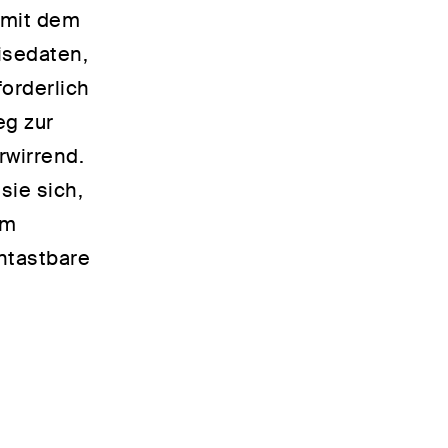
 mit dem
isedaten,
forderlich
eg zur
rwirrend.
sie sich,
em
ntastbare