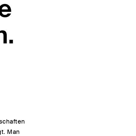
e
n.
lschaften
gt. Man