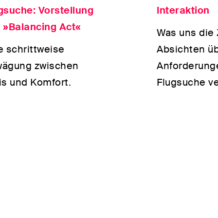
gsuche: Vorstellung
Interaktion
 »Balancing Act«
Was uns die 
e schrittweise
Absichten üb
ägung zwischen
Anforderung
is und Komfort.
Flugsuche ve