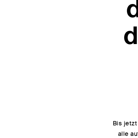
d
Bis jetz
alle a