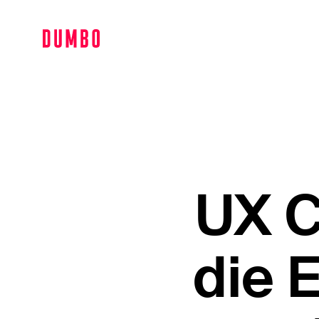
UX C
die 